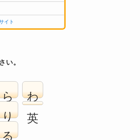
サイト
さい。
ら
わ
り
る