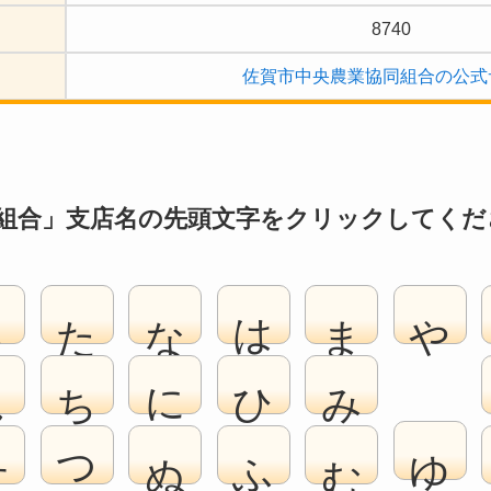
8740
佐賀市中央農業協同組合の公式
組合」支店名の先頭文字をクリックしてくだ
さ
た
な
は
ま
や
し
ち
に
ひ
み
ゆ
す
つ
ぬ
ふ
む