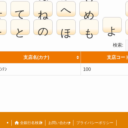
せ
て
ね
へ
め
よ
そ
と
の
ほ
も
検索:
支店名(カナ)
支店コー
ﾝﾃﾝ
100
全銀行名検索
お問い合わせ
プライバシーポリシー