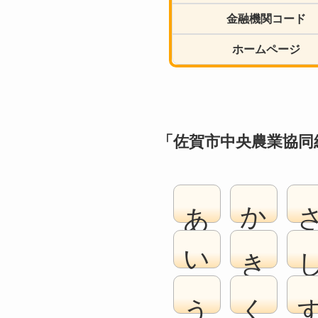
金融機関コード
ホームページ
「佐賀市中央農業協同
あ
か
い
き
う
く