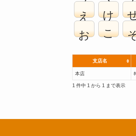
え
け
お
こ
支店名
本店
ﾎ
1 件中 1 から 1 まで表示