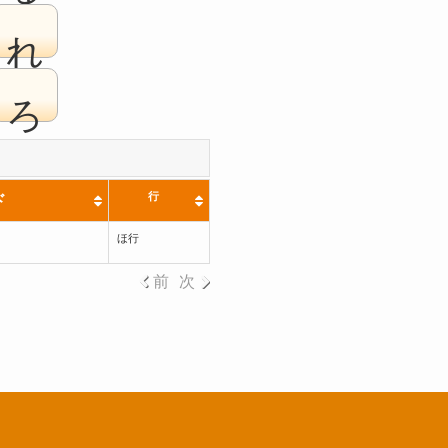
れ
ろ
行
ド
ほ行
前
次