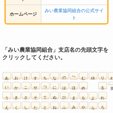
みい農業協同組合の公式サイ
ホームページ
ト
「みい農業協同組合」支店名の先頭文字を
クリックしてください。
あ
お
け
す
ち
な
の
へ
む
ゆ
り
い
か
こ
せ
つ
に
は
ほ
め
る
う
き
さ
そ
て
ぬ
ひ
ま
も
れ
よ
え
く
し
た
と
ね
ふ
み
や
ろ
ら