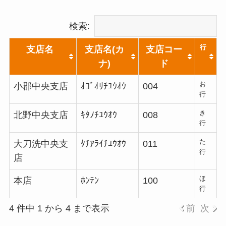
検索:
行
支店名
支店名(カ
支店コー
ナ)
ド
お
小郡中央支店
ｵｺﾞｵﾘﾁﾕｳｵｳ
004
行
き
北野中央支店
ｷﾀﾉﾁﾕｳｵｳ
008
行
た
大刀洗中央支
ﾀﾁｱﾗｲﾁﾕｳｵｳ
011
行
店
ほ
本店
ﾎﾝﾃﾝ
100
行
4 件中 1 から 4 まで表示
前
次