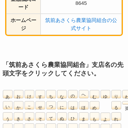
8645
ード
ホームペー
筑前あさくら農業協同組合の公
ジ
式サイト
「筑前あさくら農業協同組合」支店名の先
頭文字をクリックしてください。
あ
お
け
す
ち
な
の
へ
む
ゆ
り
い
か
こ
せ
つ
に
は
ほ
め
る
う
き
さ
そ
て
ぬ
ひ
ま
も
れ
よ
え
く
し
た
と
ね
ふ
み
や
ろ
ら