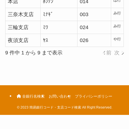
ほ行
本店
ﾎﾝﾃﾝ
014
み行
三奈木支店
ﾐﾅｷﾞ
003
み行
三輪支店
ﾐﾜ
024
や行
夜須支店
ﾔｽ
026
9 件中 1 から 9 まで表示
前
次
全銀行名検索
お問い合わせ
プライバシーポリシー
©
2023 簡易銀行コード・支店コード検索 All Right Reserved.