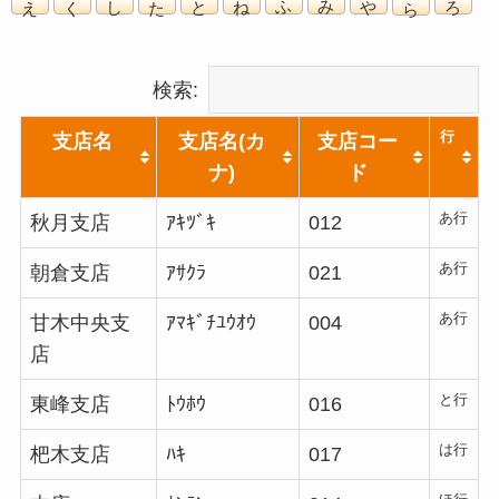
検索:
行
支店名
支店名(カ
支店コー
ナ)
ド
あ行
秋月支店
ｱｷﾂﾞｷ
012
あ行
朝倉支店
ｱｻｸﾗ
021
あ行
甘木中央支
ｱﾏｷﾞﾁﾕｳｵｳ
004
店
と行
東峰支店
ﾄｳﾎｳ
016
は行
杷木支店
ﾊｷ
017