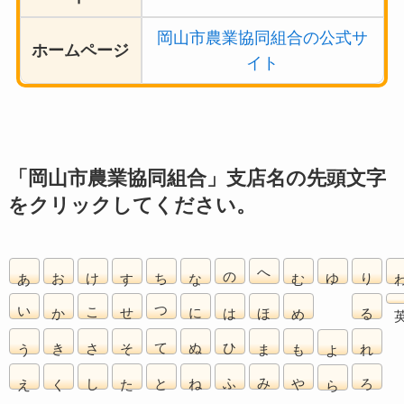
岡山市農業協同組合の公式サ
ホームページ
イト
「岡山市農業協同組合」支店名の先頭文字
をクリックしてください。
あ
お
け
す
ち
な
の
へ
む
ゆ
り
い
か
こ
せ
つ
に
は
ほ
め
る
う
き
さ
そ
て
ぬ
ひ
ま
も
れ
よ
え
く
し
た
と
ね
ふ
み
や
ろ
ら