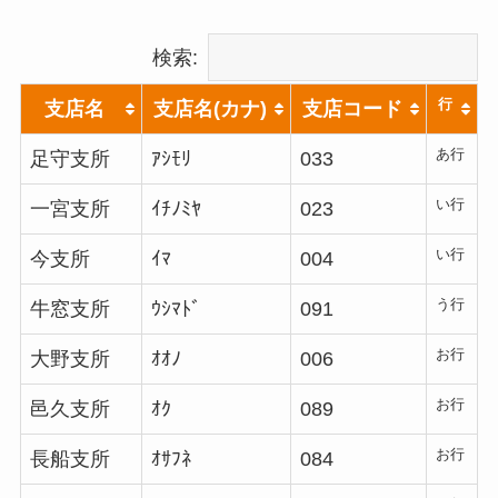
検索:
行
支店名
支店名(カナ)
支店コード
あ行
足守支所
ｱｼﾓﾘ
033
い行
一宮支所
ｲﾁﾉﾐﾔ
023
い行
今支所
ｲﾏ
004
う行
牛窓支所
ｳｼﾏﾄﾞ
091
お行
大野支所
ｵｵﾉ
006
お行
邑久支所
ｵｸ
089
お行
長船支所
ｵｻﾌﾈ
084