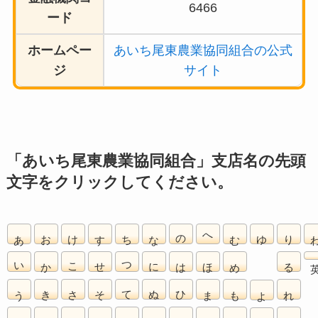
6466
ード
ホームペー
あいち尾東農業協同組合の公式
ジ
サイト
「あいち尾東農業協同組合」支店名の先頭
文字をクリックしてください。
あ
お
け
す
ち
な
の
へ
む
ゆ
り
い
か
こ
せ
つ
に
は
ほ
め
る
う
き
さ
そ
て
ぬ
ひ
ま
も
れ
よ
え
く
し
た
と
ね
ふ
み
や
ろ
ら