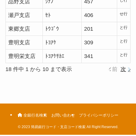
し行
品野支店
ｼﾅﾉ
457
せ行
瀬戸支店
ｾﾄ
406
と行
東郷支店
ﾄｳｺﾞｳ
201
と行
豊明支店
ﾄﾖｱｹ
309
と行
豊明栄支店
ﾄﾖｱｹｻｶｴ
341
18 件中 1 から 10 まで表示
前
次
全銀行名検索
お問い合わせ
プライバシーポリシー
©
2023 簡易銀行コード・支店コード検索 All Right Reserved.