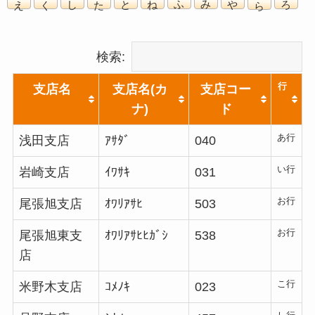
検索:
行
支店名
支店名(カ
支店コー
ナ)
ド
あ行
浅田支店
ｱｻﾀﾞ
040
い行
岩崎支店
ｲﾜｻｷ
031
お行
尾張旭支店
ｵﾜﾘｱｻﾋ
503
お行
尾張旭東支
ｵﾜﾘｱｻﾋﾋｶﾞｼ
538
店
こ行
米野木支店
ｺﾒﾉｷ
023