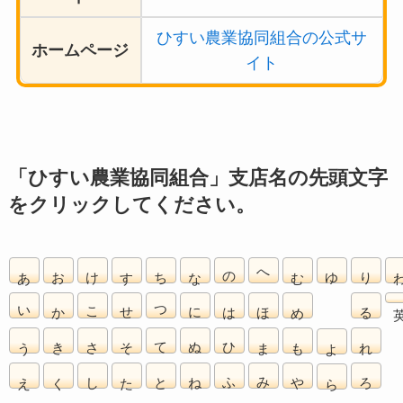
ひすい農業協同組合の公式サ
ホームページ
イト
「ひすい農業協同組合」支店名の先頭文字
をクリックしてください。
あ
お
け
す
ち
な
の
へ
む
ゆ
り
い
か
こ
せ
つ
に
は
ほ
め
る
う
き
さ
そ
て
ぬ
ひ
ま
も
れ
よ
え
く
し
た
と
ね
ふ
み
や
ろ
ら