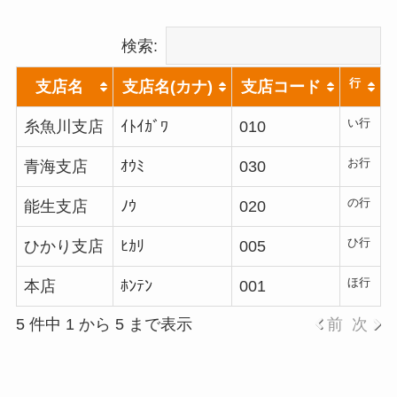
検索:
行
支店名
支店名(カナ)
支店コード
い行
糸魚川支店
ｲﾄｲｶﾞﾜ
010
お行
青海支店
ｵｳﾐ
030
の行
能生支店
ﾉｳ
020
ひ行
ひかり支店
ﾋｶﾘ
005
ほ行
本店
ﾎﾝﾃﾝ
001
5 件中 1 から 5 まで表示
前
次