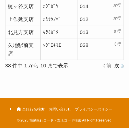
か行
梶ヶ谷支店
ｶｼﾞｶﾞﾔ
014
か行
上作延支店
ｶﾐｻｸﾉﾍﾞ
012
き行
北見方支店
ｷﾀﾐｶﾞﾀ
013
く行
久地駅前支
ｸｼﾞｴｷﾏｴ
038
店
38 件中 1 から 10 まで表示
前
次
全銀行名検索
お問い合わせ
プライバシーポリシー
©
2023 簡易銀行コード・支店コード検索 All Right Reserved.