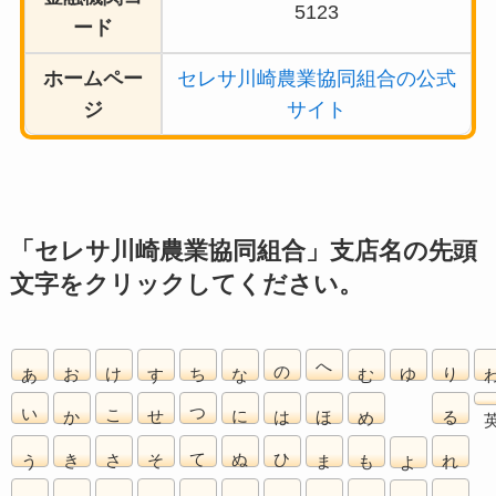
5123
ード
ホームペー
セレサ川崎農業協同組合の公式
ジ
サイト
「セレサ川崎農業協同組合」支店名の先頭
文字をクリックしてください。
あ
お
け
す
ち
な
の
へ
む
ゆ
り
い
か
こ
せ
つ
に
は
ほ
め
る
う
き
さ
そ
て
ぬ
ひ
ま
も
れ
よ
え
く
し
た
と
ね
ふ
み
や
ろ
ら