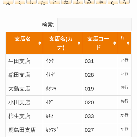
検索:
行
支店名
支店名(カ
支店コー
ナ)
ド
い行
生田支店
ｲｸﾀ
031
い行
稲田支店
ｲﾅﾀﾞ
028
お行
大島支店
ｵｵｼﾏ
019
お行
小田支店
ｵﾀﾞ
020
か行
柿生支店
ｶｷｵ
033
か行
鹿島田支店
ｶｼﾏﾀﾞ
027