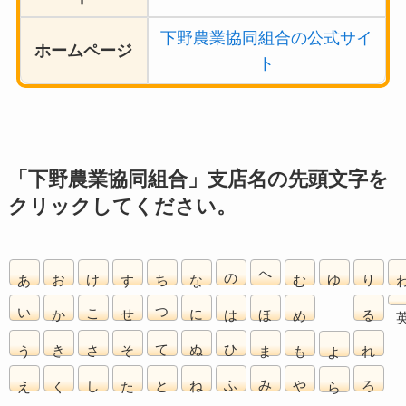
下野農業協同組合の公式サイ
ホームページ
ト
「下野農業協同組合」支店名の先頭文字を
クリックしてください。
あ
お
け
す
ち
な
の
へ
む
ゆ
り
い
か
こ
せ
つ
に
は
ほ
め
る
う
き
さ
そ
て
ぬ
ひ
ま
も
れ
よ
え
く
し
た
と
ね
ふ
み
や
ろ
ら