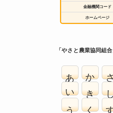
金融機関コード
ホームページ
「やさと農業協同組合
あ
か
い
き
う
く