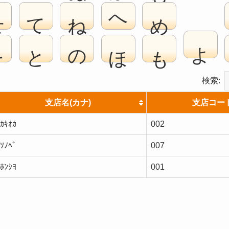
せ
て
ね
へ
め
よ
そ
と
の
ほ
も
検索:
支店名(カナ)
支店コー
ｶｷｵｶ
002
ｿﾉﾍﾞ
007
ﾎﾝｼﾖ
001