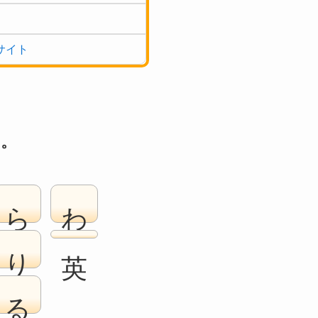
サイト
い。
ら
わ
り
る