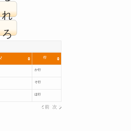
れ
ろ
行
ド
か行
そ行
ほ行
前
次