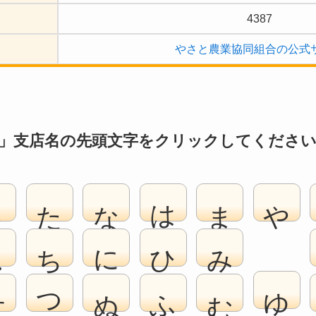
4387
やさと農業協同組合の公式
」支店名の先頭文字をクリックしてくださ
さ
た
な
は
ま
や
し
ち
に
ひ
み
ゆ
す
つ
ぬ
ふ
む