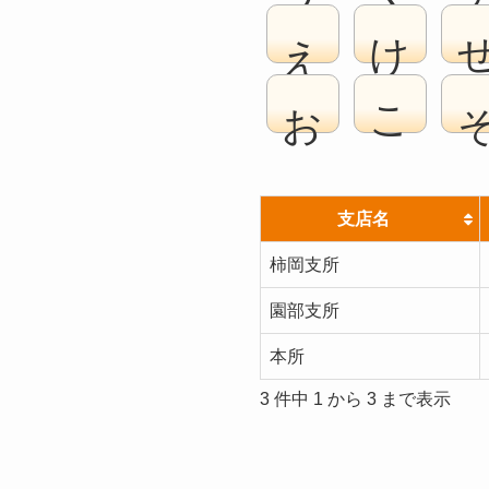
え
け
お
こ
支店名
柿岡支所
園部支所
本所
3 件中 1 から 3 まで表示