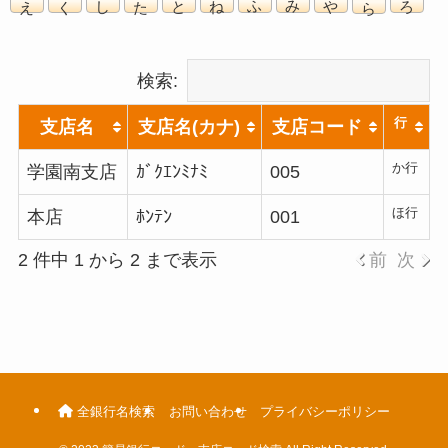
検索:
行
支店名
支店名(カナ)
支店コード
か行
学園南支店
ｶﾞｸｴﾝﾐﾅﾐ
005
ほ行
本店
ﾎﾝﾃﾝ
001
2 件中 1 から 2 まで表示
前
次
全銀行名検索
お問い合わせ
プライバシーポリシー