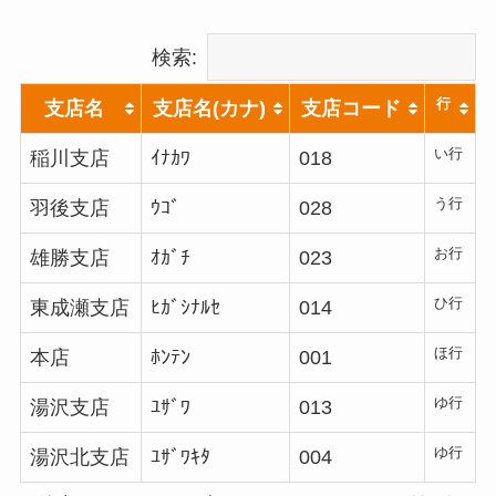
検索:
行
支店名
支店名(カナ)
支店コード
い行
稲川支店
ｲﾅｶﾜ
018
う行
羽後支店
ｳｺﾞ
028
お行
雄勝支店
ｵｶﾞﾁ
023
ひ行
東成瀬支店
ﾋｶﾞｼﾅﾙｾ
014
ほ行
本店
ﾎﾝﾃﾝ
001
ゆ行
湯沢支店
ﾕｻﾞﾜ
013
ゆ行
湯沢北支店
ﾕｻﾞﾜｷﾀ
004