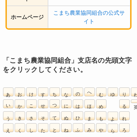
こまち農業協同組合の公式サ
ホームページ
イト
「こまち農業協同組合」支店名の先頭文字
をクリックしてください。
あ
お
け
す
ち
な
の
へ
む
ゆ
り
い
か
こ
せ
つ
に
は
ほ
め
る
う
き
さ
そ
て
ぬ
ひ
ま
も
れ
よ
え
く
し
た
と
ね
ふ
み
や
ろ
ら