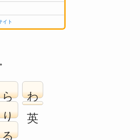
サイト
。
ら
わ
り
る