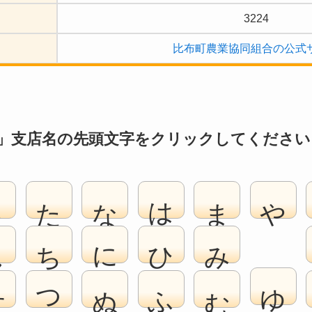
3224
比布町農業協同組合の公式
」支店名の先頭文字をクリックしてください
さ
た
な
は
ま
や
し
ち
に
ひ
み
ゆ
す
つ
ぬ
ふ
む