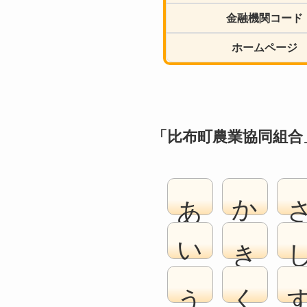
金融機関コード
ホームページ
「比布町農業協同組合
あ
か
い
き
う
く