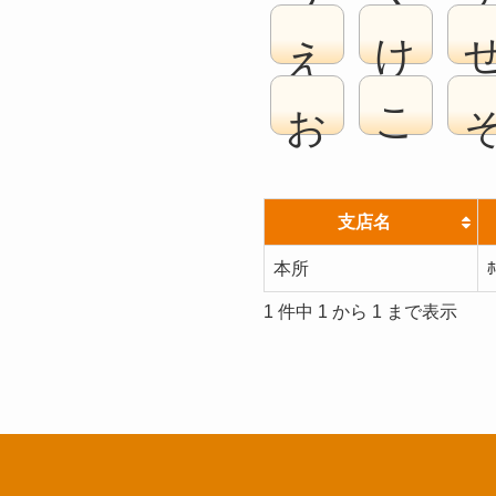
え
け
お
こ
支店名
本所
ﾎ
1 件中 1 から 1 まで表示