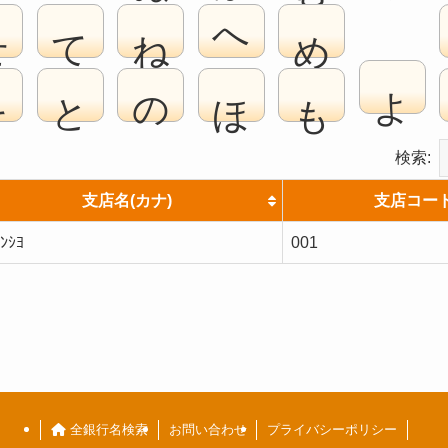
せ
て
ね
へ
め
よ
そ
と
の
ほ
も
検索:
支店名(カナ)
支店コー
ﾝｼﾖ
001
全銀行名検索
お問い合わせ
プライバシーポリシー