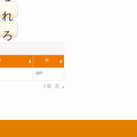
れ
ろ
行
ド
ほ行
前
次