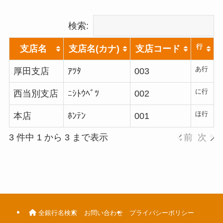
検索:
行
支店名
支店名(カナ)
支店コード
あ行
厚田支店
ｱﾂﾀ
003
に行
西当別支店
ﾆｼﾄｳﾍﾞﾂ
002
ほ行
本店
ﾎﾝﾃﾝ
001
3 件中 1 から 3 まで表示
前
次
全銀行名検索
お問い合わせ
プライバシーポリシー