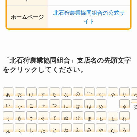
北石狩農業協同組合の公式サ
ホームページ
イト
「北石狩農業協同組合」支店名の先頭文字
をクリックしてください。
あ
お
け
す
ち
な
の
へ
む
ゆ
り
い
か
こ
せ
つ
に
は
ほ
め
る
う
き
さ
そ
て
ぬ
ひ
ま
も
れ
よ
え
く
し
た
と
ね
ふ
み
や
ろ
ら