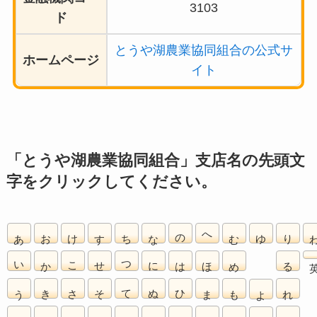
3103
ド
とうや湖農業協同組合の公式サ
ホームページ
イト
「とうや湖農業協同組合」支店名の先頭文
字をクリックしてください。
あ
お
け
す
ち
な
の
へ
む
ゆ
り
い
か
こ
せ
つ
に
は
ほ
め
る
う
き
さ
そ
て
ぬ
ひ
ま
も
れ
よ
え
く
し
た
と
ね
ふ
み
や
ろ
ら