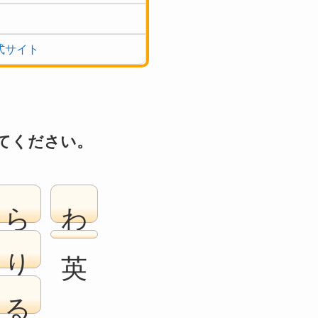
式サイト
てください。
ら
わ
り
る