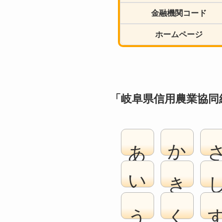
金融機関コード
ホームページ
「岐阜県信用農業協同
あ
か
い
き
う
く