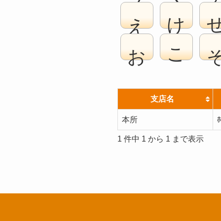
え
け
お
こ
支店名
本所
ﾎ
1 件中 1 から 1 まで表示