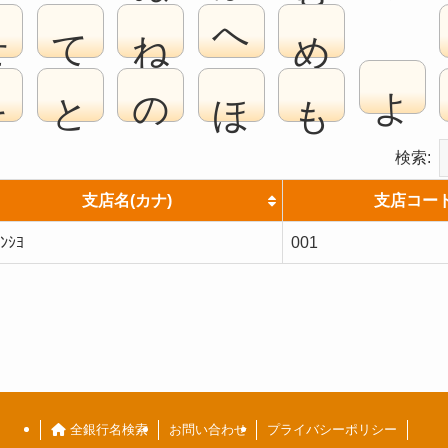
せ
て
ね
へ
め
よ
そ
と
の
ほ
も
検索:
支店名(カナ)
支店コー
ﾝｼﾖ
001
全銀行名検索
お問い合わせ
プライバシーポリシー