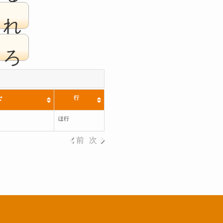
れ
ろ
行
ド
ほ行
前
次