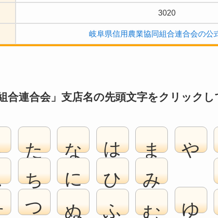
3020
岐阜県信用農業協同組合連合会の公
組合連合会」支店名の先頭文字をクリックし
さ
た
な
は
ま
や
し
ち
に
ひ
み
ゆ
す
つ
ぬ
ふ
む