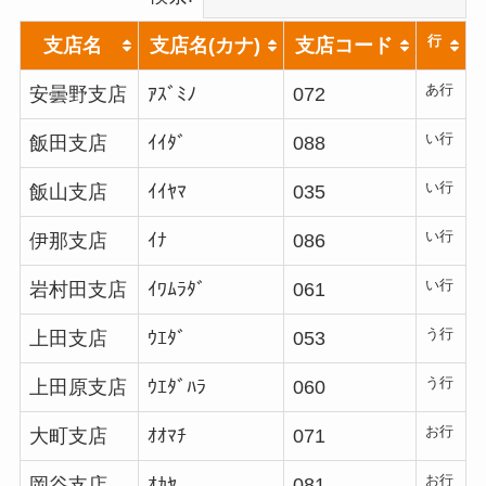
行
支店名
支店名(カナ)
支店コード
あ行
安曇野支店
ｱｽﾞﾐﾉ
072
い行
飯田支店
ｲｲﾀﾞ
088
い行
飯山支店
ｲｲﾔﾏ
035
い行
伊那支店
ｲﾅ
086
い行
岩村田支店
ｲﾜﾑﾗﾀﾞ
061
う行
上田支店
ｳｴﾀﾞ
053
う行
上田原支店
ｳｴﾀﾞﾊﾗ
060
お行
大町支店
ｵｵﾏﾁ
071
お行
岡谷支店
ｵｶﾔ
081