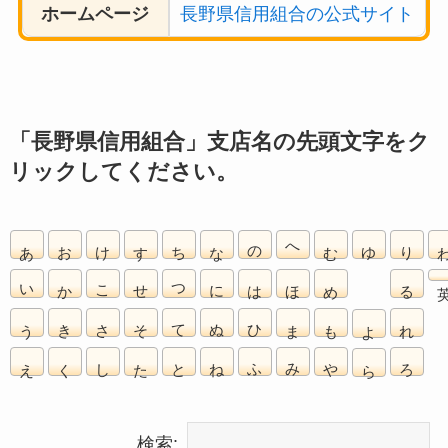
ホームページ
長野県信用組合の公式サイト
「長野県信用組合」支店名の先頭文字をク
リックしてください。
あ
お
け
す
ち
な
の
へ
む
ゆ
り
い
か
こ
せ
つ
に
は
ほ
め
る
う
き
さ
そ
て
ぬ
ひ
ま
も
れ
よ
え
く
し
た
と
ね
ふ
み
や
ろ
ら
検索: