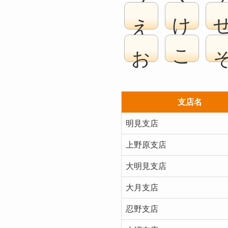
え
け
お
こ
支店名
明見支店
上野原支店
大明見支店
大月支店
忍野支店