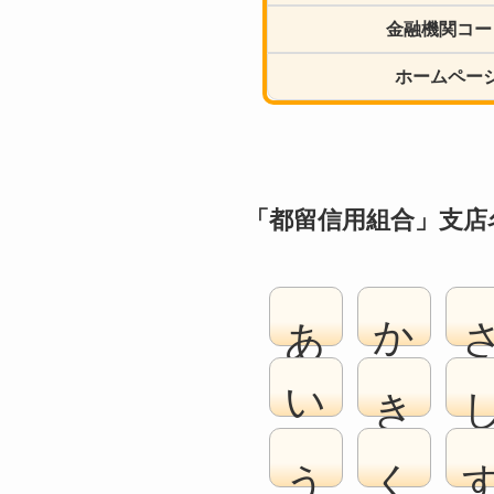
金融機関コー
ホームペー
「都留信用組合」支店
あ
か
い
き
う
く