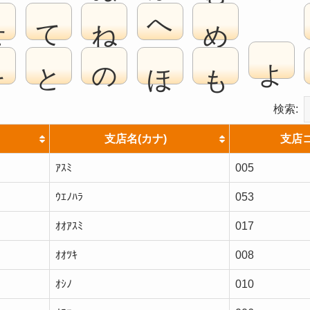
せ
て
ね
へ
め
よ
そ
と
の
ほ
も
検索:
支店名(カナ)
支店
ｱｽﾐ
005
ｳｴﾉﾊﾗ
053
ｵｵｱｽﾐ
017
ｵｵﾂｷ
008
ｵｼﾉ
010