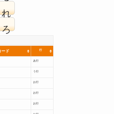
れ
ろ
行
コード
あ行
う行
お行
お行
お行