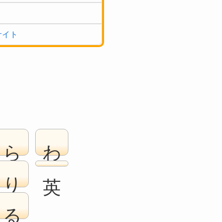
サイト
ら
わ
り
る