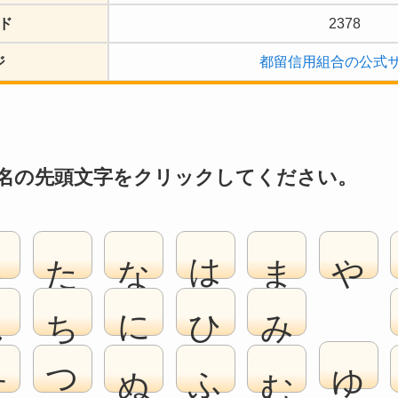
ド
2378
ジ
都留信用組合の公式
名の先頭文字をクリックしてください。
さ
た
な
は
ま
や
し
ち
に
ひ
み
ゆ
す
つ
ぬ
ふ
む