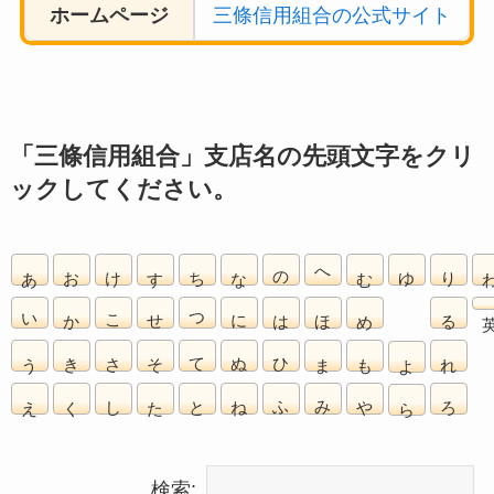
ホームページ
三條信用組合の公式サイト
「三條信用組合」支店名の先頭文字をクリ
ックしてください。
あ
お
け
す
ち
な
の
へ
む
ゆ
り
い
か
こ
せ
つ
に
は
ほ
め
る
う
き
さ
そ
て
ぬ
ひ
ま
も
れ
よ
え
く
し
た
と
ね
ふ
み
や
ろ
ら
検索: