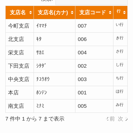
行
支店名
支店名(カナ)
支店コード
い行
今町支店
ｲﾏﾏﾁ
007
き行
北支店
ｷﾀ
006
さ行
栄支店
ｻｶｴ
004
し行
下田支店
ｼﾀﾀﾞ
002
ち行
中央支店
ﾁﾕｳｵｳ
003
ほ行
本店
ﾎﾝﾃﾝ
001
み行
南支店
ﾐﾅﾐ
005
7 件中 1 から 7 まで表示
前
次