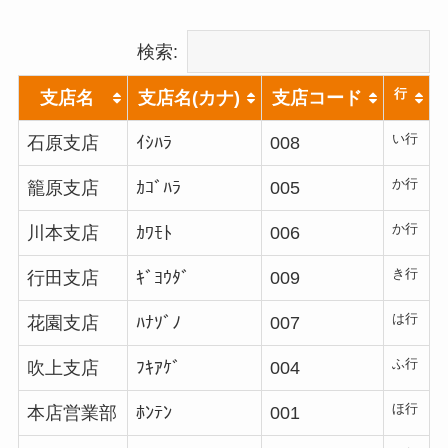
検索:
行
支店名
支店名(カナ)
支店コード
い行
石原支店
ｲｼﾊﾗ
008
か行
籠原支店
ｶｺﾞﾊﾗ
005
か行
川本支店
ｶﾜﾓﾄ
006
き行
行田支店
ｷﾞﾖｳﾀﾞ
009
は行
花園支店
ﾊﾅｿﾞﾉ
007
ふ行
吹上支店
ﾌｷｱｹﾞ
004
ほ行
本店営業部
ﾎﾝﾃﾝ
001