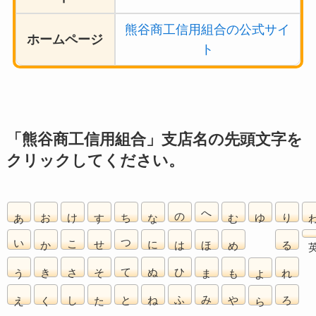
熊谷商工信用組合の公式サイ
ホームページ
ト
「熊谷商工信用組合」支店名の先頭文字を
クリックしてください。
あ
お
け
す
ち
な
の
へ
む
ゆ
り
い
か
こ
せ
つ
に
は
ほ
め
る
う
き
さ
そ
て
ぬ
ひ
ま
も
れ
よ
え
く
し
た
と
ね
ふ
み
や
ろ
ら