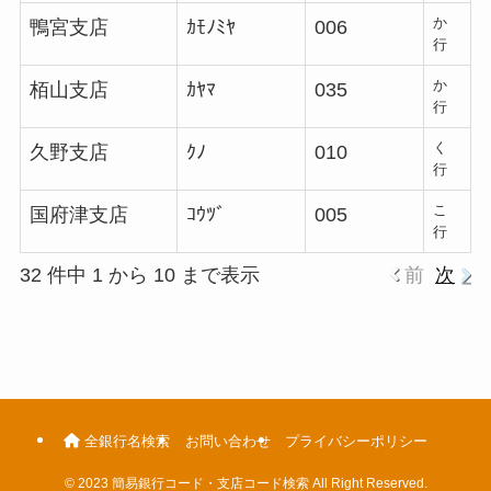
か
鴨宮支店
ｶﾓﾉﾐﾔ
006
行
か
栢山支店
ｶﾔﾏ
035
行
く
久野支店
ｸﾉ
010
行
こ
国府津支店
ｺｳﾂﾞ
005
行
32 件中 1 から 10 まで表示
前
次
全銀行名検索
お問い合わせ
プライバシーポリシー
©
2023 簡易銀行コード・支店コード検索 All Right Reserved.