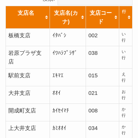
行
支店名
支店名(カ
支店コー
ナ)
ド
い
板橋支店
ｲﾀﾊﾞｼ
002
行
い
岩原プラザ支
ｲﾜﾊﾗﾌﾟﾗｻﾞ
038
行
店
え
駅前支店
ｴｷﾏｴ
015
行
お
大井支店
ｵｵｲ
021
行
か
開成町支店
ｶｲｾｲﾏﾁ
008
行
か
上大井支店
ｶﾐｵｵｲ
034
行