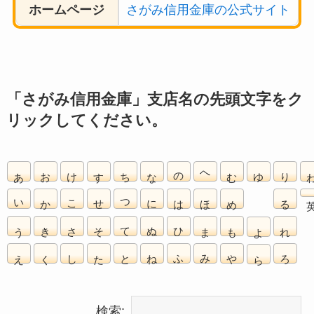
ホームページ
さがみ信用金庫の公式サイト
「さがみ信用金庫」支店名の先頭文字をク
リックしてください。
あ
お
け
す
ち
な
の
へ
む
ゆ
り
い
か
こ
せ
つ
に
は
ほ
め
る
う
き
さ
そ
て
ぬ
ひ
ま
も
れ
よ
え
く
し
た
と
ね
ふ
み
や
ろ
ら
検索: