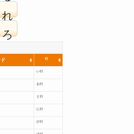
れ
ろ
行
ード
い行
お行
と行
に行
ひ行