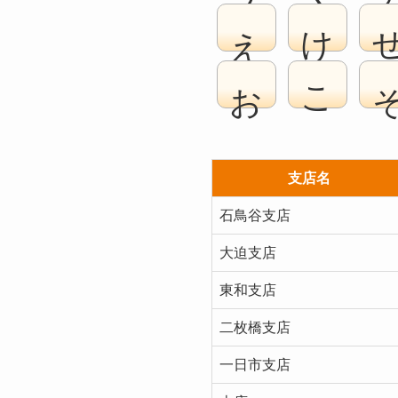
え
け
お
こ
支店名
石鳥谷支店
大迫支店
東和支店
二枚橋支店
一日市支店