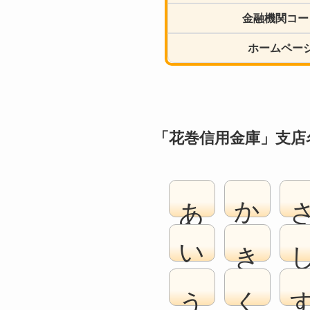
金融機関コー
ホームペー
「花巻信用金庫」支店
あ
か
い
き
う
く