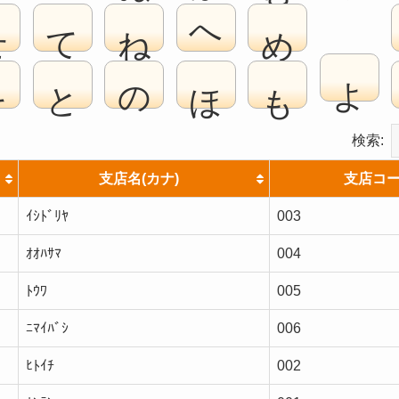
せ
て
ね
へ
め
よ
そ
と
の
ほ
も
検索:
支店名(カナ)
支店コ
ｲｼﾄﾞﾘﾔ
003
ｵｵﾊｻﾏ
004
ﾄｳﾜ
005
ﾆﾏｲﾊﾞｼ
006
ﾋﾄｲﾁ
002