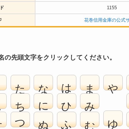
ド
1155
ジ
花巻信用金庫の公式
名の先頭文字をクリックしてください。
さ
た
な
は
ま
や
し
ち
に
ひ
み
ゆ
す
つ
ぬ
ふ
む