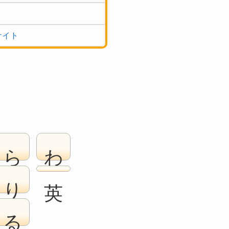
サイト
ら
わ
り
る