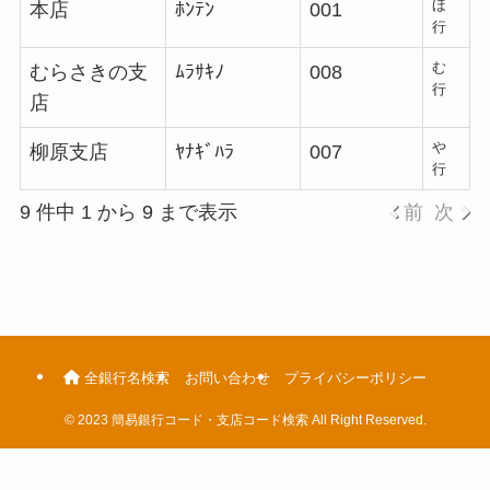
ほ
本店
ﾎﾝﾃﾝ
001
行
む
むらさきの支
ﾑﾗｻｷﾉ
008
行
店
や
柳原支店
ﾔﾅｷﾞﾊﾗ
007
行
9 件中 1 から 9 まで表示
前
次
全銀行名検索
お問い合わせ
プライバシーポリシー
©
2023 簡易銀行コード・支店コード検索 All Right Reserved.