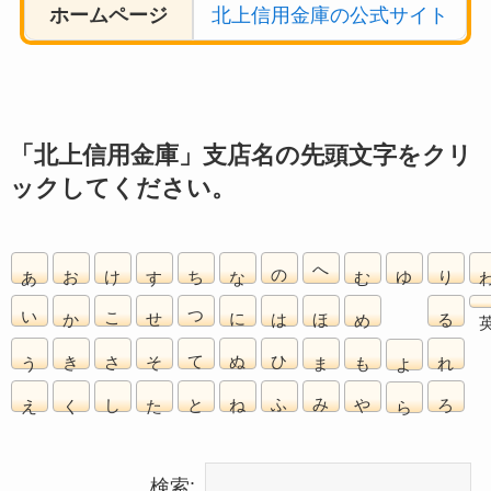
ホームページ
北上信用金庫の公式サイト
「北上信用金庫」支店名の先頭文字をクリ
ックしてください。
あ
お
け
す
ち
な
の
へ
む
ゆ
り
い
か
こ
せ
つ
に
は
ほ
め
る
う
き
さ
そ
て
ぬ
ひ
ま
も
れ
よ
え
く
し
た
と
ね
ふ
み
や
ろ
ら
検索: