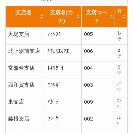
行
支店名
支店名(カ
支店コー
ナ)
ド
お
大堤支店
ｵｵﾂﾂﾐ
005
行
き
北上駅前支店
ｷﾀｶﾐｴｷﾏｴ
006
行
と
常盤台支店
ﾄｷﾜﾀﾞｲ
004
行
に
西和賀支店
ﾆｼﾜｶﾞ
003
行
ひ
東支店
ﾋｶﾞｼ
009
行
ふ
藤根支店
ﾌｼﾞﾈ
002
行