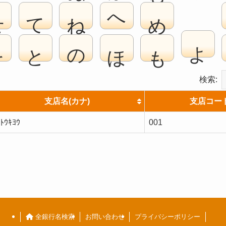
せ
て
ね
へ
め
よ
そ
と
の
ほ
も
検索:
支店名(カナ)
支店コー
ﾄｳｷﾖｳ
001
全銀行名検索
お問い合わせ
プライバシーポリシー