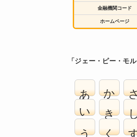
金融機関コード
ホームページ
「ジェー・ピー・モル
あ
か
い
き
う
く