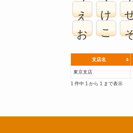
え
け
お
こ
支店名
東京支店
1 件中 1 から 1 まで表示