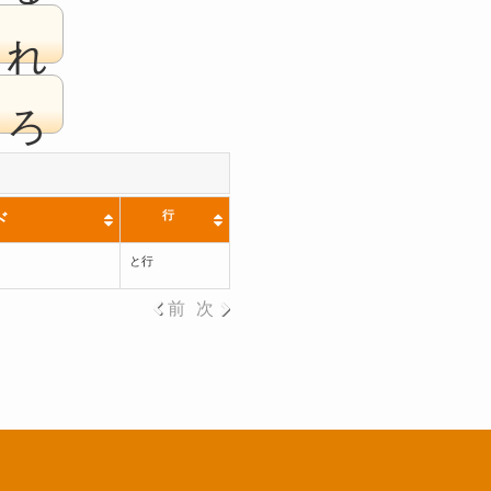
れ
ろ
行
ド
と行
前
次