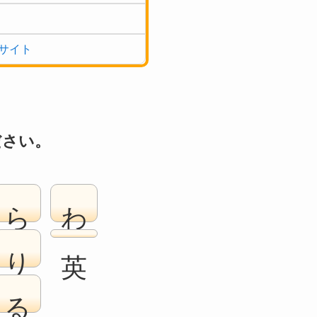
サイト
ださい。
ら
わ
り
る