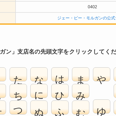
0402
ジェー・ピー・モルガンの公式
ガン」支店名の先頭文字をクリックしてく
さ
た
な
は
ま
や
し
ち
に
ひ
み
ゆ
す
つ
ぬ
ふ
む