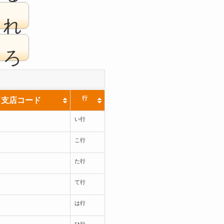
れ
ろ
行
支店コード
い行
こ行
た行
て行
は行