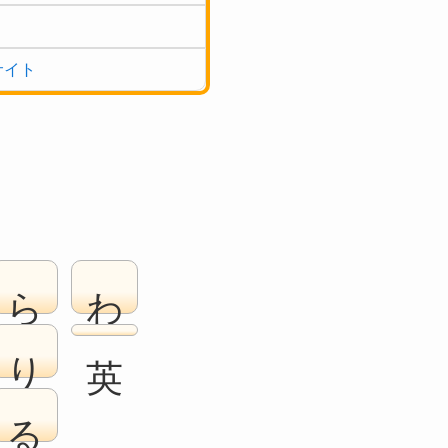
サイト
ら
わ
り
る