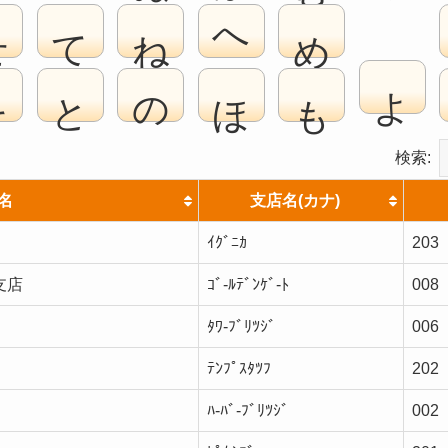
せ
て
ね
へ
め
よ
そ
と
の
ほ
も
検索:
名
支店名(カナ)
ｲｸﾞﾆｶ
203
支店
ｺﾞ-ﾙﾃﾞﾝｹﾞ-ﾄ
008
ﾀﾜ-ﾌﾞﾘﾂｼﾞ
006
ﾃﾝﾌﾟｽﾀﾂﾌ
202
ﾊ-ﾊﾞ-ﾌﾞﾘﾂｼﾞ
002