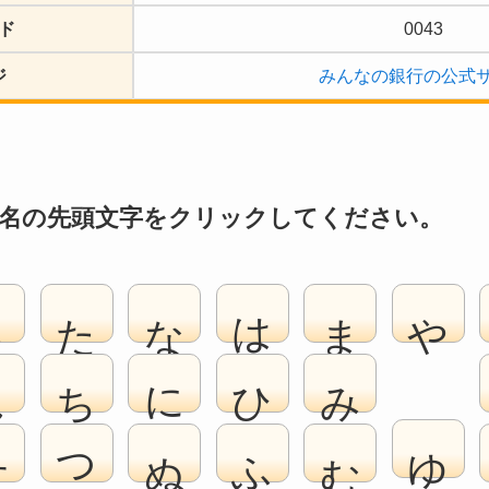
ド
0043
ジ
みんなの銀行の公式
名の先頭文字をクリックしてください。
さ
た
な
は
ま
や
し
ち
に
ひ
み
ゆ
す
つ
ぬ
ふ
む